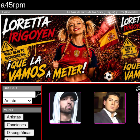
a45rpm
Home
La base de datos de los SG's (Singles) y EP's (Extended P
¿
BUSCAR
MENÚ