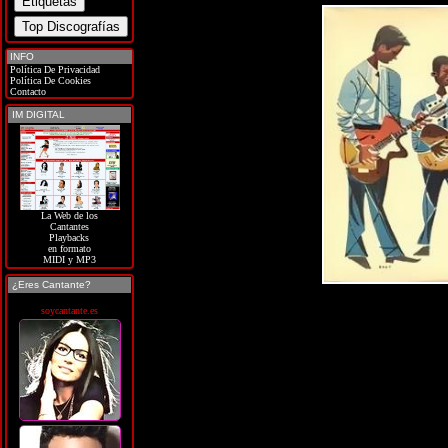
INFO
Política De Privacidad
Política De Cookies
Contacto
IM DIGITAL
La Web de los
Cantantes
Playbacks
en formato
MIDI y MP3
¿Eres Cantante?
soycantante.es