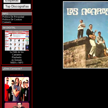
INFO
Política De Privacidad
Política De Cookies
Contacto
IM DIGITAL
La Web de los
Cantantes
Playbacks
en formato
MIDI y MP3
¿Eres Cantante?
soycantante.es