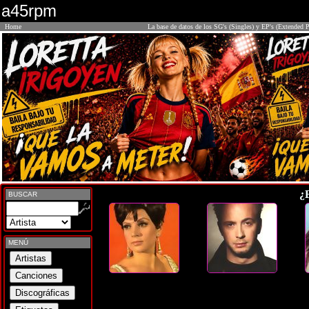
a45rpm
Home
La base de datos de los SG's (Singles) y EP's (Extended P
¿
BUSCAR
MENÚ