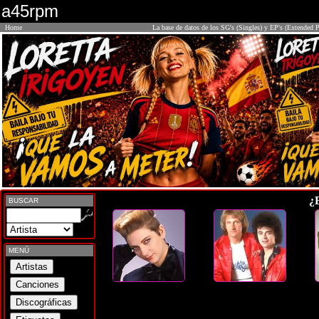
a45rpm
Home
La base de datos de los SG's (Singles) y EP's (Extended P
¿
BUSCAR
MENÚ