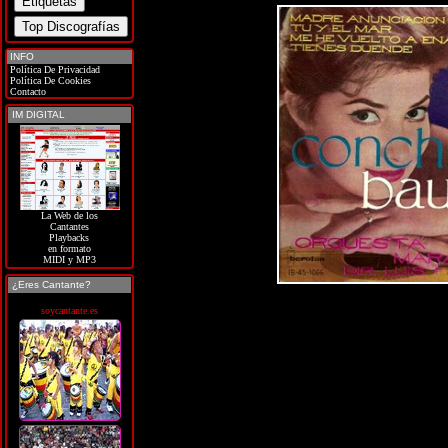
INFO
Política De Privacidad
Política De Cookies
Contacto
IM DIGITAL
La Web de los
Cantantes
Playbacks
en formato
MIDI y MP3
¿Eres Cantante?
soycantante.es