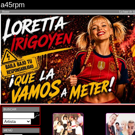
a45rpm
Home
La base de d
BUSCAR
MENÚ