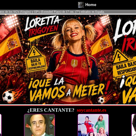
Home
atos de los SG's (Singles) y EP's (Extended Plays) de 17 cm. (7") editados en España.
¿ERES CANTANTE?
soycantante.es