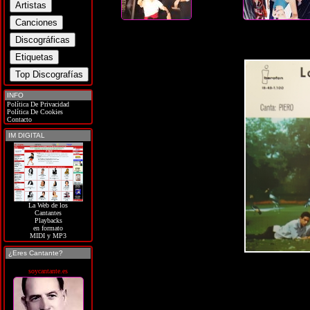
INFO
Política De Privacidad
Política De Cookies
Contacto
IM DIGITAL
La Web de los
Cantantes
Playbacks
en formato
MIDI y MP3
¿Eres Cantante?
soycantante.es