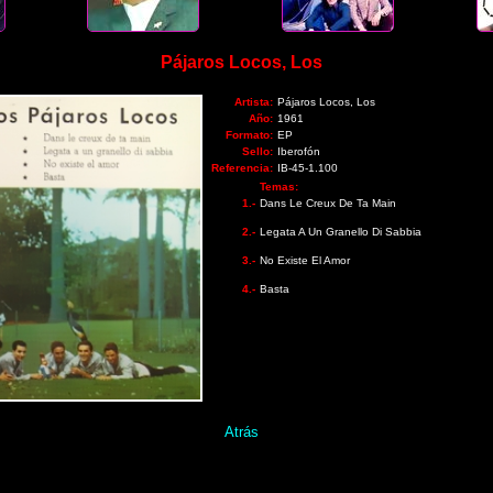
Pájaros Locos, Los
Artista:
Pájaros Locos, Los
Año:
1961
Formato:
EP
Sello:
Iberofón
Referencia:
IB-45-1.100
Temas:
1.-
Dans Le Creux De Ta Main
2.-
Legata A Un Granello Di Sabbia
3.-
No Existe El Amor
4.-
Basta
Atrás