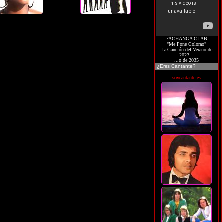
PACHANGA CLAB
"Me Pone Colorao"
La Canción del Verano de
2022...
...o de 2035
¿Eres Cantante?
soycantante.es