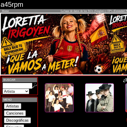
a45rpm
Home
La base de datos de los SG's (Singles) y EP's (Extended P
¿
BUSCAR
MENÚ