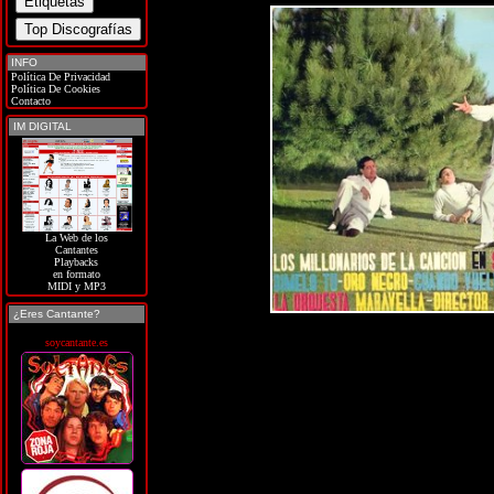
INFO
Política De Privacidad
Política De Cookies
Contacto
IM DIGITAL
La Web de los
Cantantes
Playbacks
en formato
MIDI y MP3
¿Eres Cantante?
soycantante.es