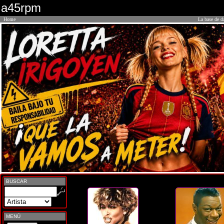
a45rpm
Home
La base de d
BUSCAR
MENÚ