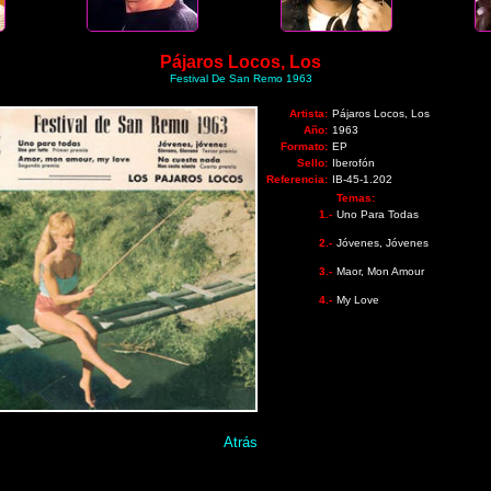
Pájaros Locos, Los
Festival De San Remo 1963
Artista:
Pájaros Locos, Los
Año:
1963
Formato:
EP
Sello:
Iberofón
Referencia:
IB-45-1.202
Temas:
1.-
Uno Para Todas
2.-
Jóvenes, Jóvenes
3.-
Maor, Mon Amour
4.-
My Love
Atrás