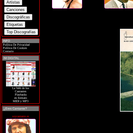
INFO
Política De Privacidad
Política De Cookies
Contacto
IM DIGITAL
La Web de los
Cantantes
Playbacks
en formato
MIDI y MP3
¿Eres Cantante?
soycantante.es