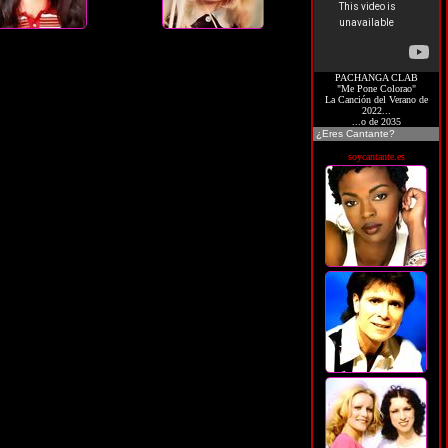
PACHANGA CLAB
"Me Pone Colorao"
La Canción del Verano de
2022...
...o de 2035
¿Eres Cantante?
soycantante.es