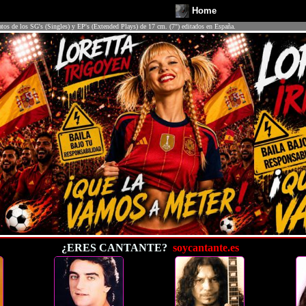
Home
atos de los SG's (Singles) y EP's (Extended Plays) de 17 cm. (7") editados en España.
¿ERES CANTANTE?
soycantante.es