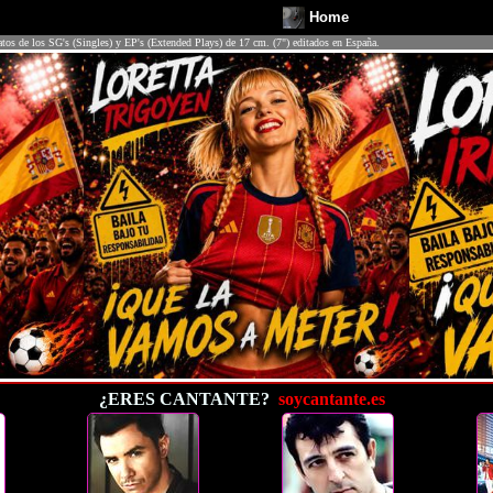
Home
atos de los SG's (Singles) y EP's (Extended Plays) de 17 cm. (7") editados en España.
¿ERES CANTANTE?
soycantante.es