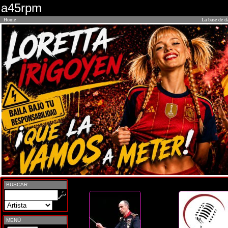
a45rpm
Home
La base de d
BUSCAR
MENÚ