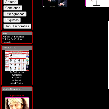
INFO
Política De Privacidad
Política De Cookies
Contacto
IM DIGITAL
La Web de los
Cantantes
Playbacks
en formato
MIDI y MP3
¿Eres Cantante?
soycantante.es