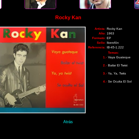
Rocky Kan
Artista:
Rocky Kan
Año:
1963
Formato:
EP
Sello:
Iberofón
Referencia:
IB-45-1.222
Temas:
1.-
Vaya Guateque
2.-
Bailar El Twist
3.-
Ya, Ya, Twits
4.-
Se Oculta El Sol
Atrás