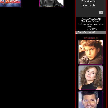
PACHANGA CLAB
"Me Pone Colorao"
La Canción del Verano de
2022...
...o de 2035
¿Eres Cantante?
soycantante.es