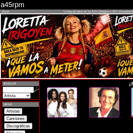
a45rpm
Home
La base de datos de los SG's (Singles) y EP's (Extended P
¿
BUSCAR
MENÚ