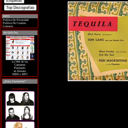
INFO
Política De Privacidad
Política De Cookies
Contacto
IM DIGITAL
La Web de los
Cantantes
Playbacks
en formato
MIDI y MP3
¿Eres Cantante?
soycantante.es