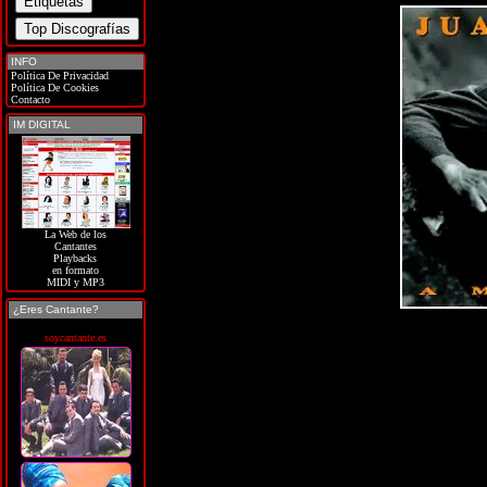
INFO
Política De Privacidad
Política De Cookies
Contacto
IM DIGITAL
La Web de los
Cantantes
Playbacks
en formato
MIDI y MP3
¿Eres Cantante?
soycantante.es