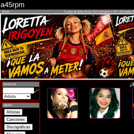
a45rpm
Home
La base de datos de los SG's (Singles) y EP's (Extended P
¿
BUSCAR
MENÚ