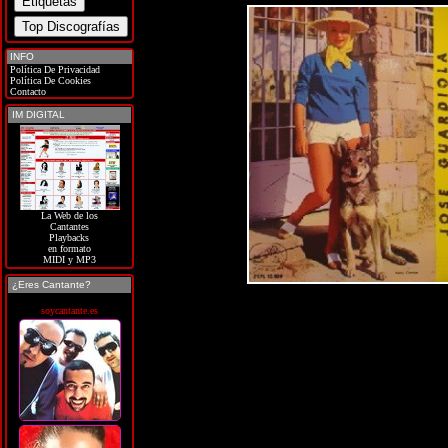
INFO
Política De Privacidad
Política De Cookies
Contacto
IM DIGITAL
La Web de los
Cantantes
Playbacks
en formato
MIDI y MP3
¿Eres Cantante?
soycantante.es