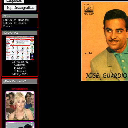
INFO
Política De Privacidad
Política De Cookies
Contacto
IM DIGITAL
La Web de los
Cantantes
Playbacks
en formato
MIDI y MP3
¿Eres Cantante?
soycantante.es