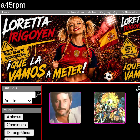
a45rpm
Home
La base de datos de los SG's (Singles) y EP's (Extended P
¿
BUSCAR
MENÚ