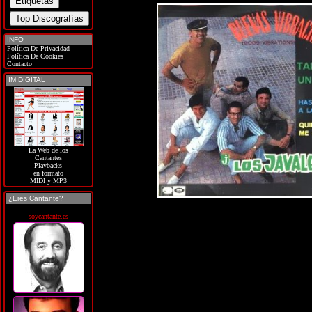
INFO
Política De Privacidad
Política De Cookies
Contacto
IM DIGITAL
La Web de los
Cantantes
Playbacks
en formato
MIDI y MP3
¿Eres Cantante?
soycantante.es