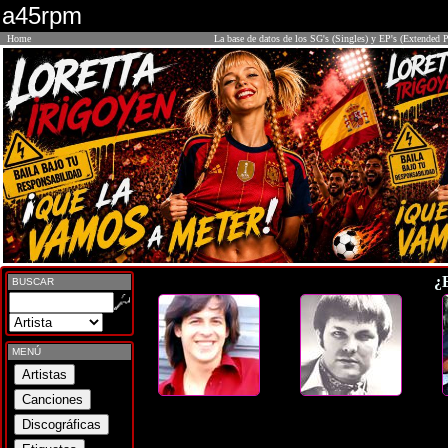
a45rpm
Home
La base de datos de los SG's (Singles) y EP's (Extended P
¿
BUSCAR
MENÚ