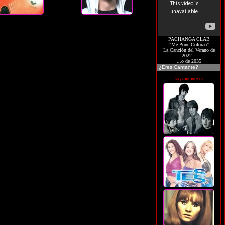
PACHANGA CLAB
"Me Pone Colorao"
La Canción del Verano de
2022...
...o de 2035
¿Eres Cantante?
soycantante.es