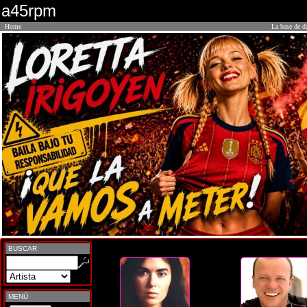
a45rpm
Home
La base de d
BUSCAR
MENÚ