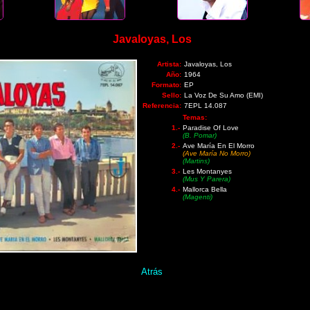
Javaloyas, Los
Artista:
Javaloyas, Los
Año:
1964
Formato:
EP
Sello:
La Voz De Su Amo (EMI)
Referencia:
7EPL 14.087
Temas:
1.-
Paradise Of Love
(B. Pomar)
2.-
Ave María En El Morro
(Ave María No Morro)
(Martins)
3.-
Les Montanyes
(Mus Y Parera)
4.-
Mallorca Bella
(Magenti)
Atrás