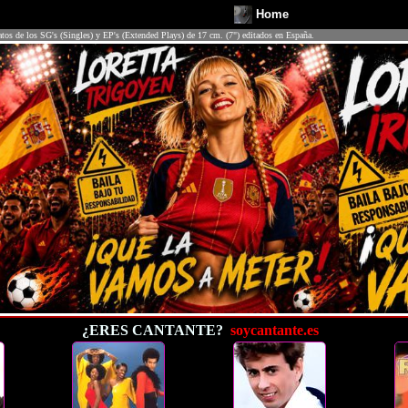
Home
atos de los SG's (Singles) y EP's (Extended Plays) de 17 cm. (7") editados en España.
¿ERES CANTANTE?
soycantante.es