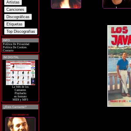
INFO
Política De Privacidad
Política De Cookies
Contacto
IM DIGITAL
La Web de los
Cantantes
Playbacks
en formato
MIDI y MP3
¿Eres Cantante?
soycantante.es