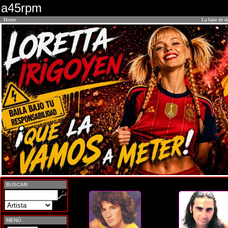
a45rpm
Home
La base de d
BUSCAR
MENÚ