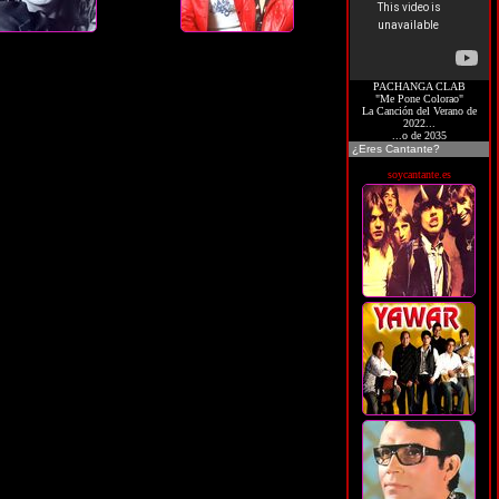
PACHANGA CLAB
"Me Pone Colorao"
La Canción del Verano de
2022...
...o de 2035
¿Eres Cantante?
soycantante.es