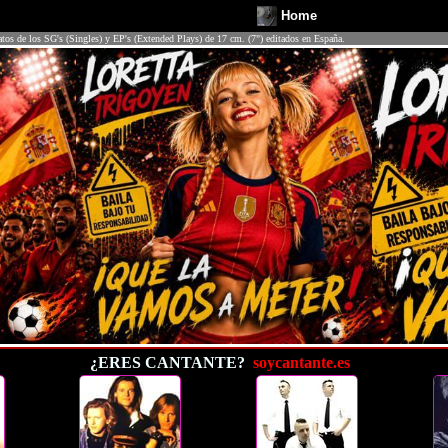
Home
atos de los SG's (Singles) y EP's (Extended Plays) de 17 cm. (7") editados en España.
¿ERES CANTANTE?
soycantante.es