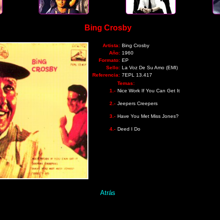
Bing Crosby
Artista:
Bing Crosby
Año:
1960
Formato:
EP
Sello:
La Voz De Su Amo (EMI)
Referencia:
7EPL 13.417
Temas:
1.-
Nice Work If You Can Get It
2.-
Jeepers Creepers
3.-
Have You Met Miss Jones?
4.-
Deed I Do
Atrás