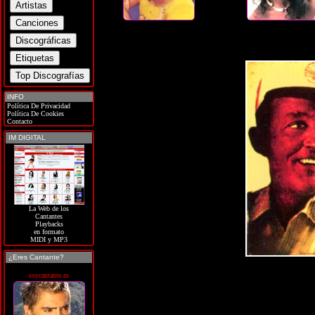
INFO
Política De Privacidad
Política De Cookies
Contacto
IM DIGITAL
La Web de los
Cantantes
Playbacks
en formato
MIDI y MP3
¿Eres Cantante?
soycantante.es