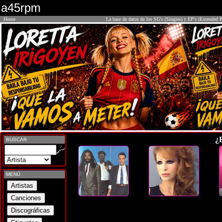
a45rpm
Home
La base de datos de los SG's (Singles) y EP's (Extended P
¿
BUSCAR
MENÚ