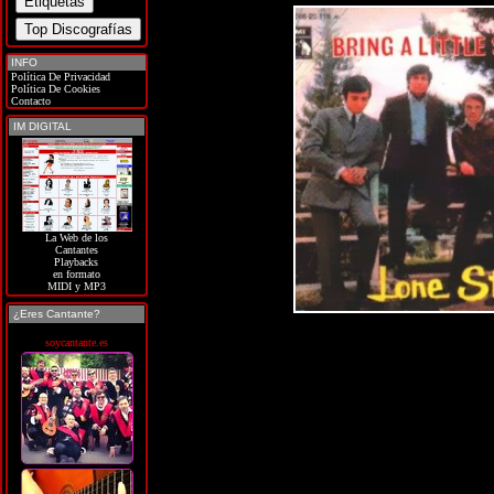
INFO
Política De Privacidad
Política De Cookies
Contacto
IM DIGITAL
La Web de los
Cantantes
Playbacks
en formato
MIDI y MP3
¿Eres Cantante?
soycantante.es