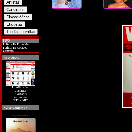
INFO
Política De Privacidad
Política De Cookies
Contacto
IM DIGITAL
La Web de los
Cantantes
Playbacks
en formato
MIDI y MP3
¿Eres Cantante?
soycantante.es