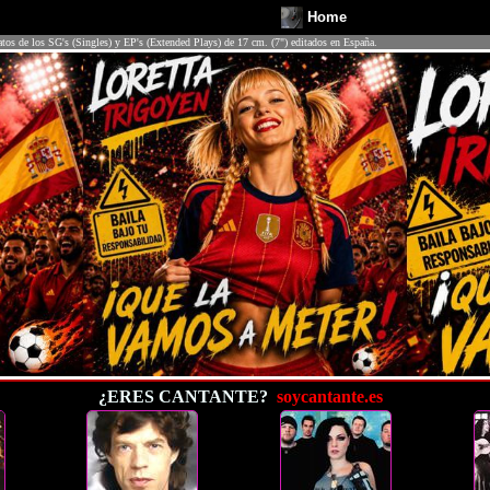
Home
atos de los SG's (Singles) y EP's (Extended Plays) de 17 cm. (7") editados en España.
¿ERES CANTANTE?
soycantante.es