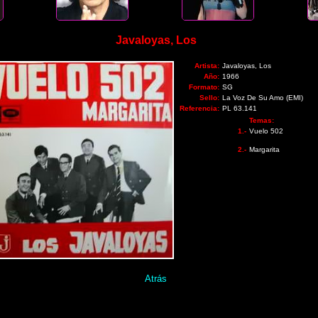
Javaloyas, Los
Artista:
Javaloyas, Los
Año:
1966
Formato:
SG
Sello:
La Voz De Su Amo (EMI)
Referencia:
PL 63.141
Temas:
1.-
Vuelo 502
2.-
Margarita
Atrás