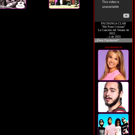
PACHANGA CLAB
"Me Pone Colorao"
La Canción del Verano de
2022...
...o de 2035
¿Eres Cantante?
soycantante.es