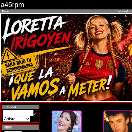
a45rpm
Home
La base de d
BUSCAR
MENÚ