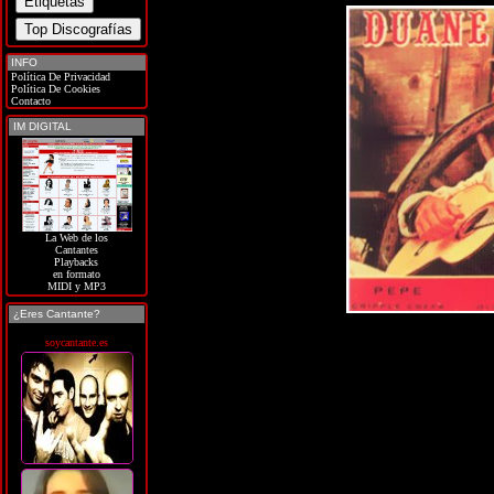
INFO
Política De Privacidad
Política De Cookies
Contacto
IM DIGITAL
La Web de los
Cantantes
Playbacks
en formato
MIDI y MP3
¿Eres Cantante?
soycantante.es