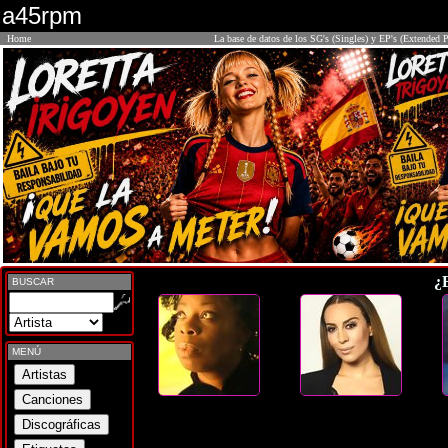
a45rpm
Home
La base de datos de los SG's (Singles) y EP's (Extended P
¿
BUSCAR
MENÚ