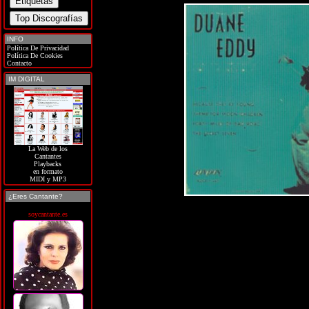
INFO
Política De Privacidad
Política De Cookies
Contacto
IM DIGITAL
La Web de los
Cantantes
Playbacks
en formato
MIDI y MP3
¿Eres Cantante?
soycantante.es