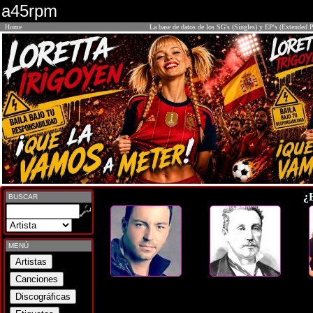
a45rpm
Home
La base de datos de los SG's (Singles) y EP's (Extended P
¿
BUSCAR
MENÚ