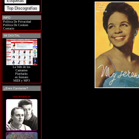
INFO
Política De Privacidad
Política De Cookies
Contacto
IM DIGITAL
La Web de los
Cantantes
Playbacks
en formato
MIDI y MP3
¿Eres Cantante?
soycantante.es