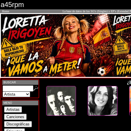
a45rpm
Home
La base de datos de los SG's (Singles) y EP's (Extended P
¿
BUSCAR
MENÚ