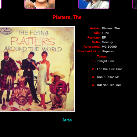
Platters, The
Artista:
Platters, The
Año:
1958
Formato:
EP
Sello:
Mercury
Referencia:
MG 10069
Distribuido Por:
Hispavox
Temas:
1.-
Twilight Time
2.-
For The First Time
3.-
Don´t Balme Me
4.-
But Not Like You
Atrás