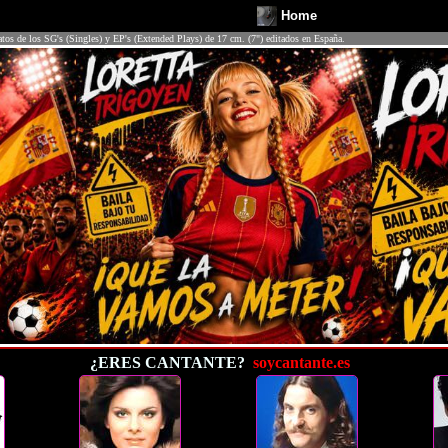
Home
atos de los SG's (Singles) y EP's (Extended Plays) de 17 cm. (7") editados en España.
¿ERES CANTANTE?
soycantante.es