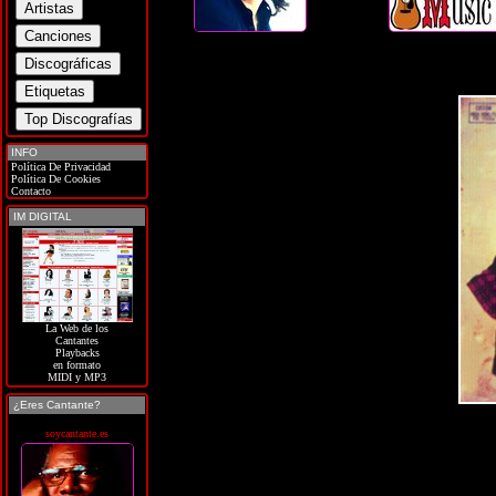
INFO
Política De Privacidad
Política De Cookies
Contacto
IM DIGITAL
La Web de los
Cantantes
Playbacks
en formato
MIDI y MP3
¿Eres Cantante?
soycantante.es