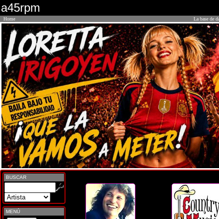
a45rpm
Home
La base de d
BUSCAR
MENÚ