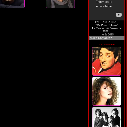
PACHANGA CLAB
"Me Pone Colorao"
La Canción del Verano de
2022...
...o de 2035
¿Eres Cantante?
soycantante.es