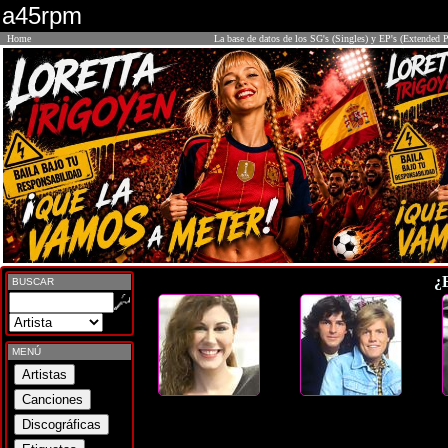
a45rpm
Home
La base de datos de los SG's (Singles) y EP's (Extended P
¿
BUSCAR
MENÚ