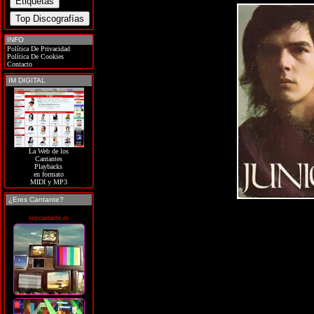
INFO
Política De Privacidad
Política De Cookies
Contacto
IM DIGITAL
La Web de los
Cantantes
Playbacks
en formato
MIDI y MP3
¿Eres Cantante?
soycantante.es