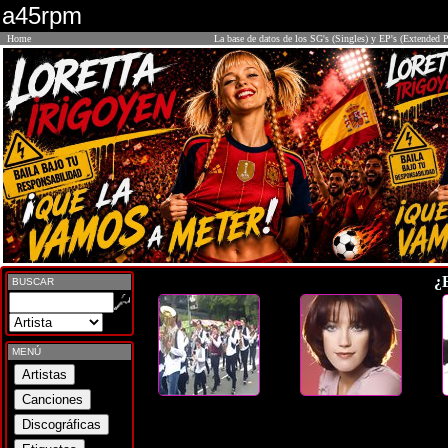
a45rpm
Home
La base de datos de los SG's (Singles) y EP's (Extended P
¿
BUSCAR
MENÚ