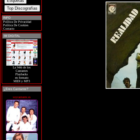
INFO
Política De Privacidad
Política De Cookies
Contacto
IM DIGITAL
La Web de los
Cantantes
Playbacks
en formato
MIDI y MP3
¿Eres Cantante?
soycantante.es