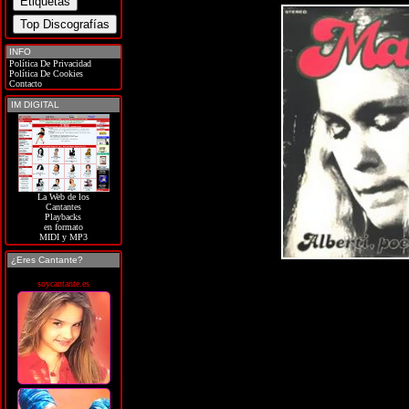
INFO
Política De Privacidad
Política De Cookies
Contacto
IM DIGITAL
La Web de los
Cantantes
Playbacks
en formato
MIDI y MP3
¿Eres Cantante?
soycantante.es