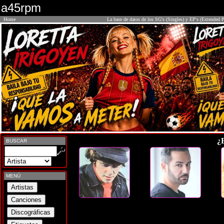
a45rpm
Home
La base de datos de los SG's (Singles) y EP's (Extended P
¿
BUSCAR
MENÚ