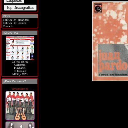
INFO
Política De Privacidad
Política De Cookies
Contacto
IM DIGITAL
La Web de los
Cantantes
Playbacks
en formato
MIDI y MP3
¿Eres Cantante?
soycantante.es