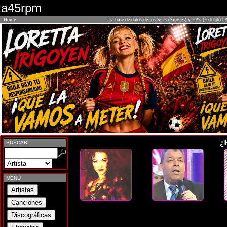
a45rpm
Home
La base de datos de los SG's (Singles) y EP's (Extended P
¿
BUSCAR
MENÚ