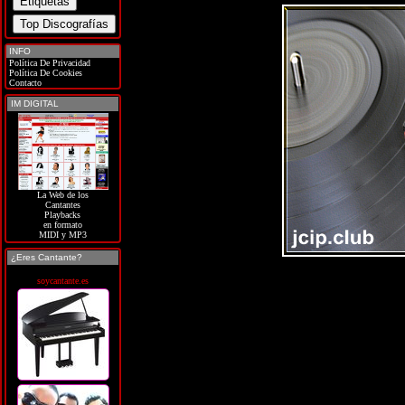
INFO
Política De Privacidad
Política De Cookies
Contacto
IM DIGITAL
La Web de los
Cantantes
Playbacks
en formato
MIDI y MP3
¿Eres Cantante?
soycantante.es