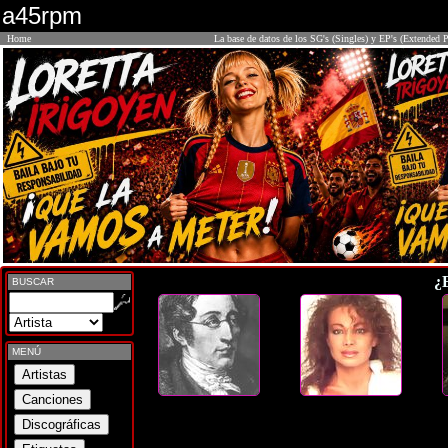
a45rpm
Home
La base de datos de los SG's (Singles) y EP's (Extended P
¿
BUSCAR
MENÚ