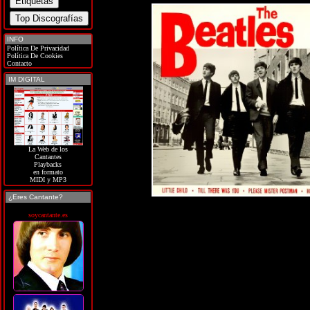
INFO
Política De Privacidad
Política De Cookies
Contacto
IM DIGITAL
La Web de los
Cantantes
Playbacks
en formato
MIDI y MP3
¿Eres Cantante?
soycantante.es