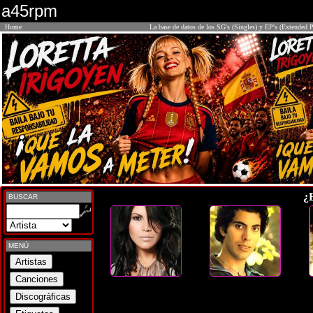
a45rpm
Home
La base de datos de los SG's (Singles) y EP's (Extended P
¿
BUSCAR
MENÚ