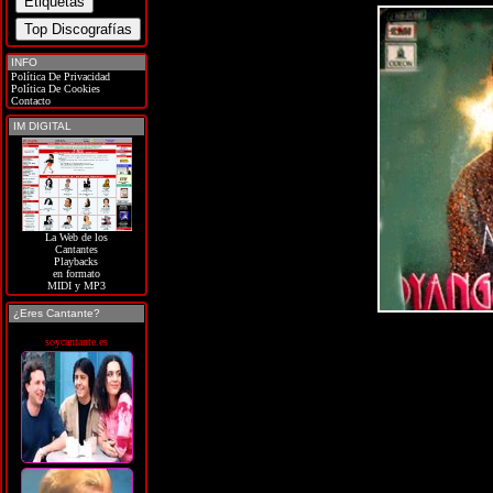
INFO
Política De Privacidad
Política De Cookies
Contacto
IM DIGITAL
La Web de los
Cantantes
Playbacks
en formato
MIDI y MP3
¿Eres Cantante?
soycantante.es