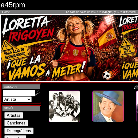
a45rpm
Home
La base de datos de los SG's (Singles) y EP's (Extended P
¿
BUSCAR
MENÚ