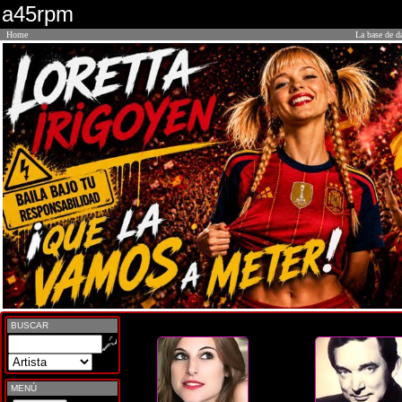
a45rpm
Home
La base de d
BUSCAR
MENÚ