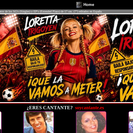
Home
atos de los SG's (Singles) y EP's (Extended Plays) de 17 cm. (7") editados en España.
¿ERES CANTANTE?
soycantante.es