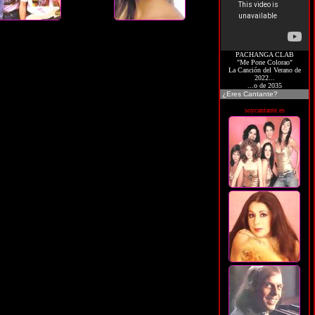
PACHANGA CLAB
"Me Pone Colorao"
La Canción del Verano de
2022...
...o de 2035
¿Eres Cantante?
soycantante.es