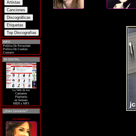
INFO
Política De Privacidad
Política De Cookies
Contacto
IM DIGITAL
La Web de los
Cantantes
Playbacks
en formato
MIDI y MP3
¿Eres Cantante?
soycantante.es