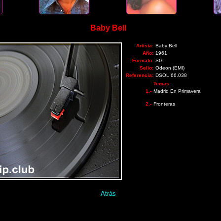
Baby Bell
Artista:
Baby Bell
Año:
1961
Formato:
SG
Sello:
Odeon (EMI)
Referencia:
DSOL 66.038
Temas:
1.-
Madrid En Primavera
2.-
Fronteras
Atrás