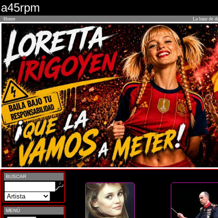
a45rpm
Home
La base de d
BUSCAR
MENÚ