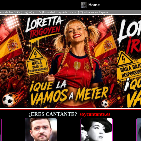
Home
atos de los SG's (Singles) y EP's (Extended Plays) de 17 cm. (7") editados en España.
¿ERES CANTANTE?
soycantante.es