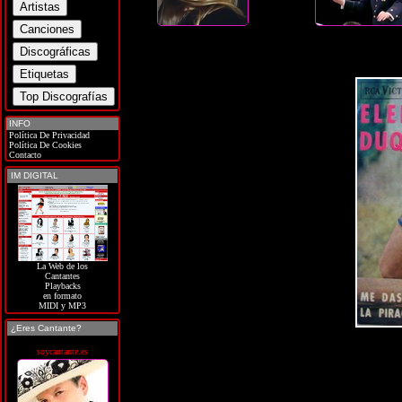
INFO
Política De Privacidad
Política De Cookies
Contacto
IM DIGITAL
La Web de los
Cantantes
Playbacks
en formato
MIDI y MP3
¿Eres Cantante?
soycantante.es