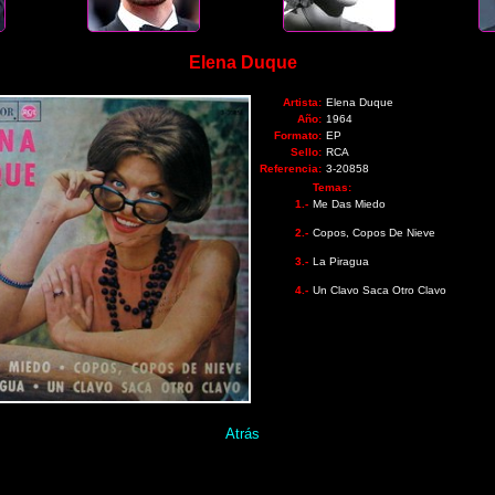
Elena Duque
Artista:
Elena Duque
Año:
1964
Formato:
EP
Sello:
RCA
Referencia:
3-20858
Temas:
1.-
Me Das Miedo
2.-
Copos, Copos De Nieve
3.-
La Piragua
4.-
Un Clavo Saca Otro Clavo
Atrás