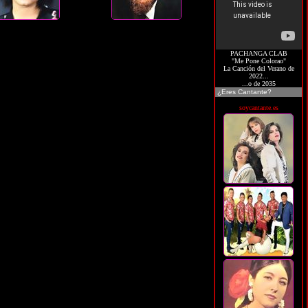
PACHANGA CLAB
"Me Pone Colorao"
La Canción del Verano de
2022...
...o de 2035
¿Eres Cantante?
soycantante.es