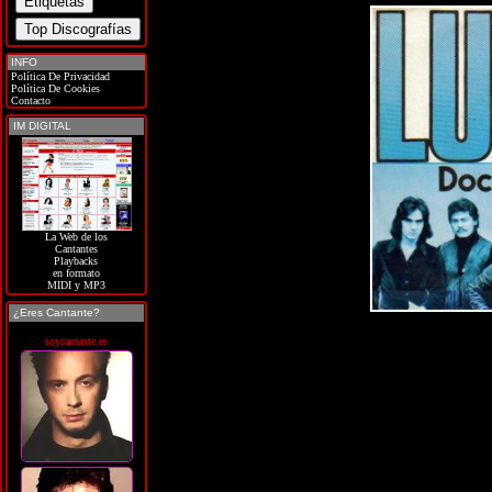
INFO
Política De Privacidad
Política De Cookies
Contacto
IM DIGITAL
La Web de los
Cantantes
Playbacks
en formato
MIDI y MP3
¿Eres Cantante?
soycantante.es