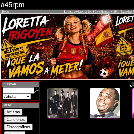
a45rpm
Home
La base de datos de los SG's (Singles) y EP's (Extended P
¿
BUSCAR
MENÚ