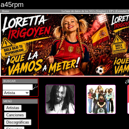
a45rpm
Home
La base de datos de los SG's (Singles) y EP's (Extended P
¿
BUSCAR
MENÚ