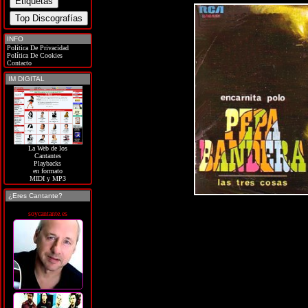
INFO
Política De Privacidad
Política De Cookies
Contacto
IM DIGITAL
La Web de los
Cantantes
Playbacks
en formato
MIDI y MP3
¿Eres Cantante?
soycantante.es