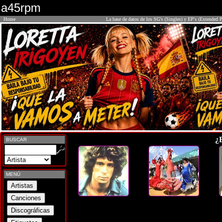
a45rpm
Home
La base de datos de los SG's (Singles) y EP's (Extended P
¿
BUSCAR
MENÚ