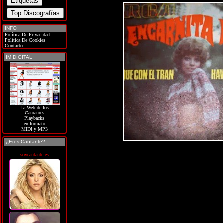
INFO
Política De Privacidad
Política De Cookies
Contacto
IM DIGITAL
La Web de los
Cantantes
Playbacks
en formato
MIDI y MP3
¿Eres Cantante?
soycantante.es