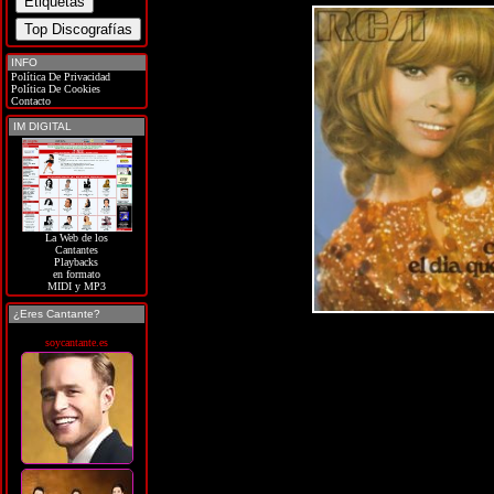
INFO
Política De Privacidad
Política De Cookies
Contacto
IM DIGITAL
La Web de los
Cantantes
Playbacks
en formato
MIDI y MP3
¿Eres Cantante?
soycantante.es