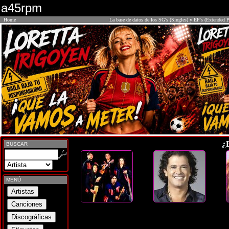
a45rpm
Home
La base de datos de los SG's (Singles) y EP's (Extended P
¿
BUSCAR
MENÚ