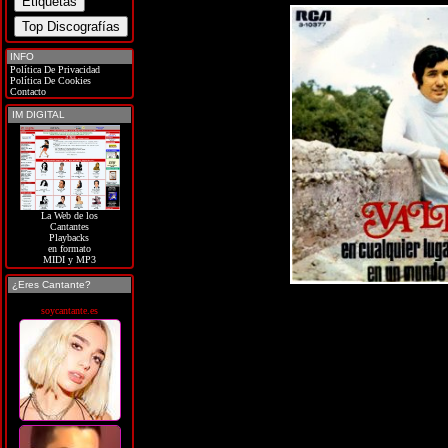
INFO
Política De Privacidad
Política De Cookies
Contacto
IM DIGITAL
La Web de los
Cantantes
Playbacks
en formato
MIDI y MP3
¿Eres Cantante?
soycantante.es