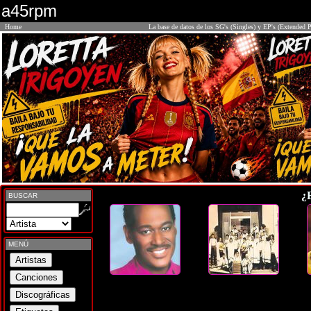
a45rpm
Home
La base de datos de los SG's (Singles) y EP's (Extended P
¿
BUSCAR
MENÚ