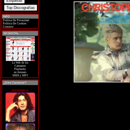
INFO
Política De Privacidad
Política De Cookies
Contacto
IM DIGITAL
La Web de los
Cantantes
Playbacks
en formato
MIDI y MP3
¿Eres Cantante?
soycantante.es