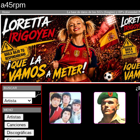
a45rpm
Home
La base de datos de los SG's (Singles) y EP's (Extended P
¿
BUSCAR
MENÚ