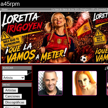
a45rpm
Home
La base de datos de los SG's (Singles) y EP's (Extended P
¿
BUSCAR
MENÚ