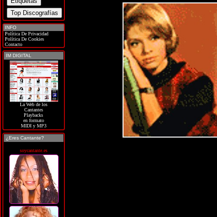
INFO
Política De Privacidad
Política De Cookies
Contacto
IM DIGITAL
La Web de los
Cantantes
Playbacks
en formato
MIDI y MP3
¿Eres Cantante?
soycantante.es