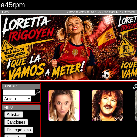
a45rpm
Home
La base de datos de los SG's (Singles) y EP's (Extended P
¿
BUSCAR
MENÚ