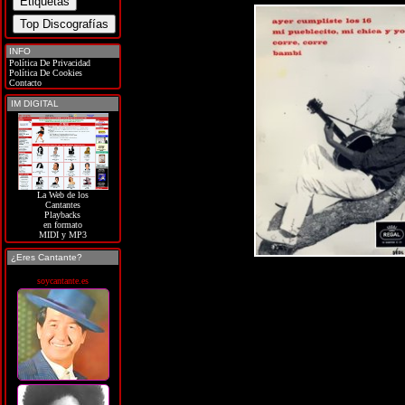
INFO
Política De Privacidad
Política De Cookies
Contacto
IM DIGITAL
La Web de los
Cantantes
Playbacks
en formato
MIDI y MP3
¿Eres Cantante?
soycantante.es