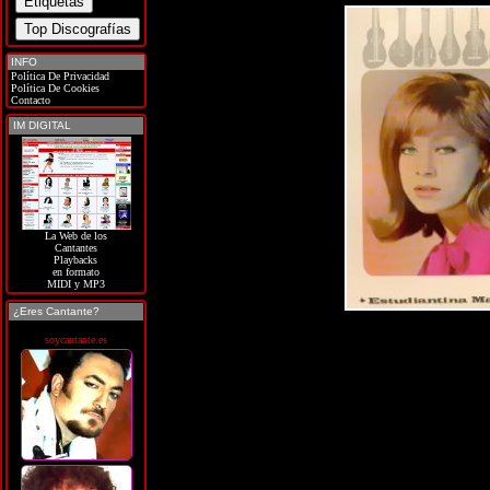
INFO
Política De Privacidad
Política De Cookies
Contacto
IM DIGITAL
La Web de los
Cantantes
Playbacks
en formato
MIDI y MP3
¿Eres Cantante?
soycantante.es