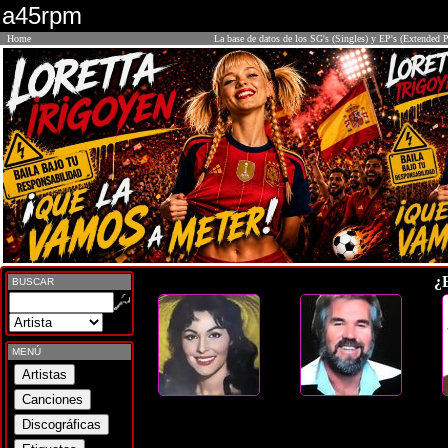
a45rpm
Home
La base de datos de los SG's (Singles) y EP's (Extended P
¿
BUSCAR
MENÚ