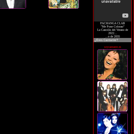
PACHANGA CLAB
"Me Pone Colorao"
La Canción del Verano de
2022...
...o de 2035
¿Eres Cantante?
soycantante.es