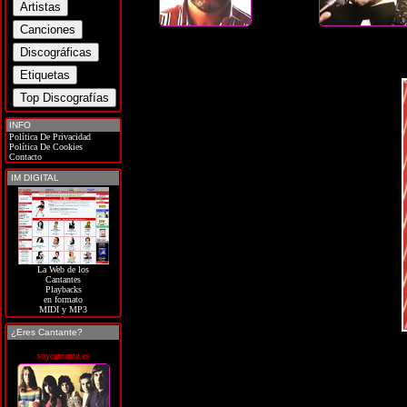
INFO
Política De Privacidad
Política De Cookies
Contacto
IM DIGITAL
La Web de los
Cantantes
Playbacks
en formato
MIDI y MP3
¿Eres Cantante?
soycantante.es