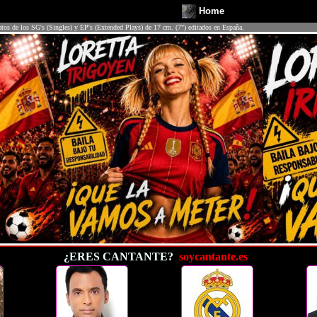
Home
atos de los SG's (Singles) y EP's (Extended Plays) de 17 cm. (7") editados en España.
¿ERES CANTANTE?
soycantante.es