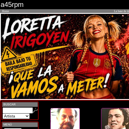
a45rpm
Home
La base de d
BUSCAR
MENÚ