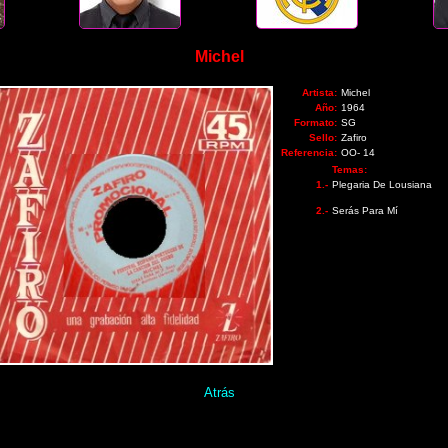
Michel
Artista:
Michel
Año:
1964
Formato:
SG
Sello:
Zafiro
Referencia:
OO- 14
Temas:
1.-
Plegaria De Lousiana
2.-
Serás Para Mí
Atrás