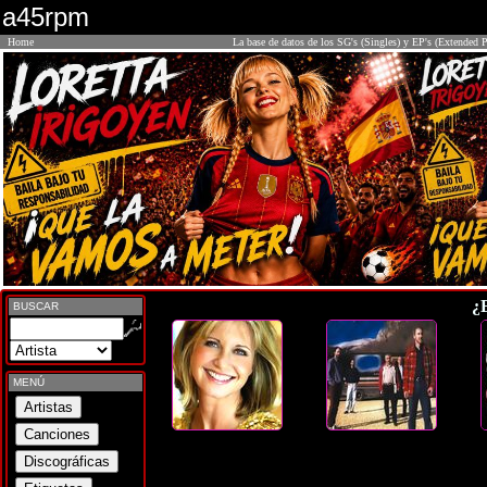
a45rpm
Home
La base de datos de los SG's (Singles) y EP's (Extended P
¿
BUSCAR
MENÚ