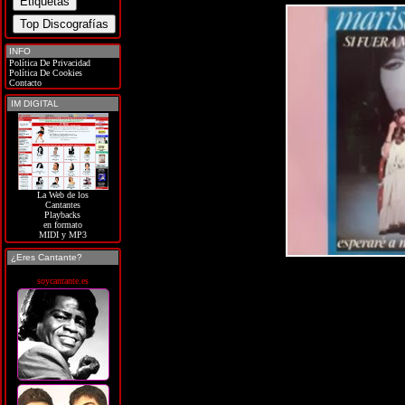
INFO
Política De Privacidad
Política De Cookies
Contacto
IM DIGITAL
La Web de los
Cantantes
Playbacks
en formato
MIDI y MP3
¿Eres Cantante?
soycantante.es