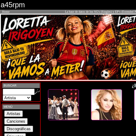
a45rpm
Home
La base de datos de los SG's (Singles) y EP's (Extended P
¿
BUSCAR
MENÚ