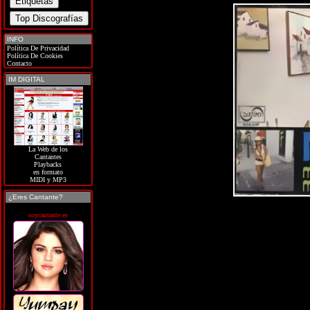
INFO
Política De Privacidad
Política De Cookies
Contacto
IM DIGITAL
La Web de los
Cantantes
Playbacks
en formato
MIDI y MP3
¿Eres Cantante?
soycantante.es