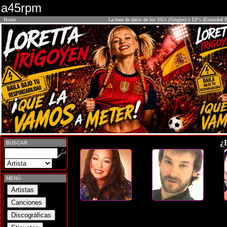
a45rpm
Home
La base de datos de los SG's (Singles) y EP's (Extended P
¿
BUSCAR
MENÚ