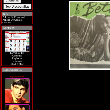
INFO
Política De Privacidad
Política De Cookies
Contacto
IM DIGITAL
La Web de los
Cantantes
Playbacks
en formato
MIDI y MP3
¿Eres Cantante?
soycantante.es