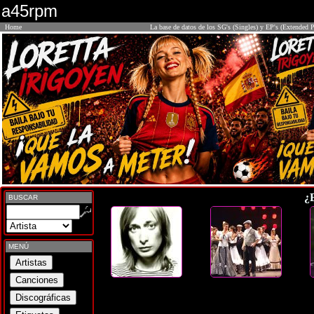
a45rpm
Home
La base de datos de los SG's (Singles) y EP's (Extended P
¿
BUSCAR
MENÚ