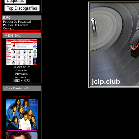
INFO
Política De Privacidad
Política De Cookies
Contacto
IM DIGITAL
La Web de los
Cantantes
Playbacks
en formato
MIDI y MP3
¿Eres Cantante?
soycantante.es