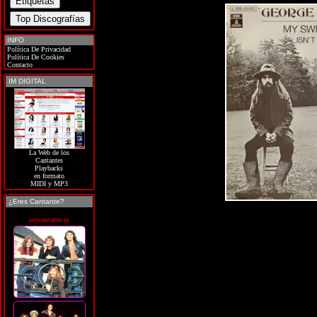
INFO
Política De Privacidad
Política De Cookies
Contacto
IM DIGITAL
La Web de los
Cantantes
Playbacks
en formato
MIDI y MP3
¿Eres Cantante?
soycantante.es