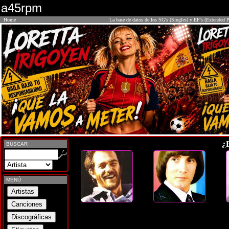
a45rpm
Home
La base de datos de los SG's (Singles) y EP's (Extended P
¿
BUSCAR
MENÚ