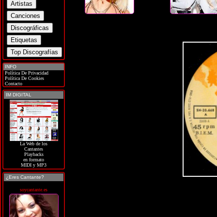
INFO
Política De Privacidad
Política De Cookies
Contacto
IM DIGITAL
La Web de los
Cantantes
Playbacks
en formato
MIDI y MP3
¿Eres Cantante?
soycantante.es