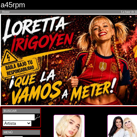
a45rpm
Home
La base de d
BUSCAR
MENÚ