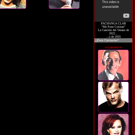
PACHANGA CLAB
"Me Pone Colorao"
La Canción del Verano de
2022...
...o de 2035
¿Eres Cantante?
soycantante.es