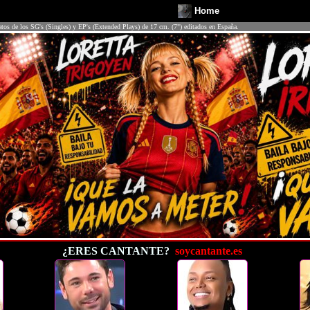
Home
atos de los SG's (Singles) y EP's (Extended Plays) de 17 cm. (7") editados en España.
¿ERES CANTANTE?
soycantante.es