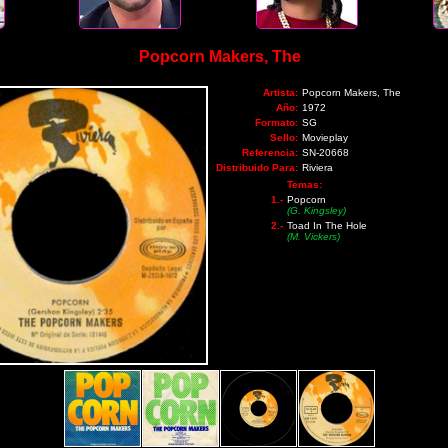
Popcorn Makers, The
Artista:
Popcorn Makers, The
Año:
1972
Formato:
SG
Sello:
Movieplay
Referencia:
SN-20668
Distribuido Para:
Riviera
Temas:
1.-
Popcorn
(G. Kingsley)
2.-
Toad In The Hole
(M. Vickers)