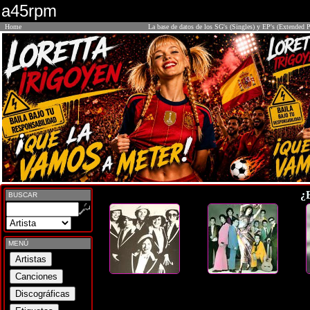
a45rpm
Home
La base de datos de los SG's (Singles) y EP's (Extended P
¿
BUSCAR
MENÚ