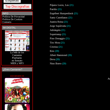
Pájaros Locos, Los
(21)
Parchís
(21)
INFO
Engelbert Humperdinck
(21)
Política De Privacidad
Santy Castellanos
(21)
Política De Cookies
Juanita Reina
(21)
Contacto
Jorge Sepúlveda
(21)
IM DIGITAL
Adriángela
(21)
Supertramp
(21)
Pino Donaggio
(21)
Tito Mora
(21)
Cristina
(21)
Kiss
(20)
La Web de los
Albert Hammond
(20)
Cantantes
Playbacks
Dova
(20)
en formato
MIDI y MP3
Nino Bravo
(20)
¿Eres Cantante?
soycantante.es
An