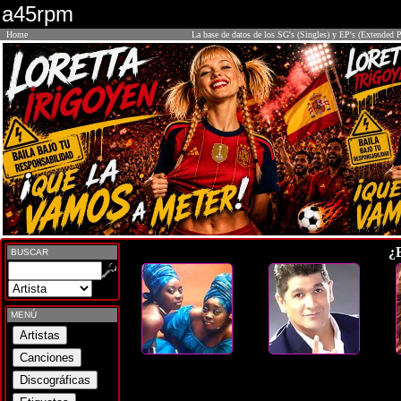
a45rpm
Home
La base de datos de los SG's (Singles) y EP's (Extended P
¿
BUSCAR
MENÚ