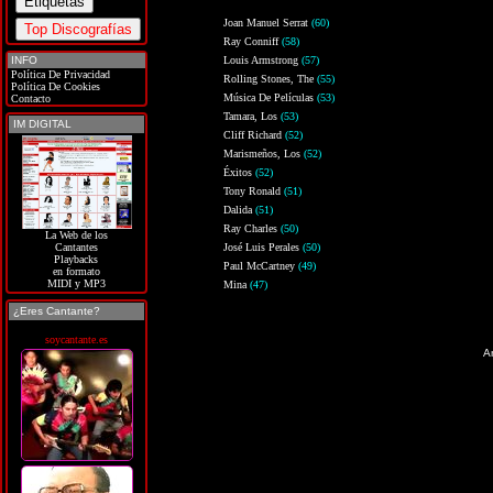
Joan Manuel Serrat
(60)
Ray Conniff
(58)
INFO
Louis Armstrong
(57)
Política De Privacidad
Rolling Stones, The
(55)
Política De Cookies
Música De Películas
(53)
Contacto
Tamara, Los
(53)
IM DIGITAL
Cliff Richard
(52)
Marismeños, Los
(52)
Éxitos
(52)
Tony Ronald
(51)
Dalida
(51)
Ray Charles
(50)
La Web de los
José Luis Perales
(50)
Cantantes
Playbacks
Paul McCartney
(49)
en formato
MIDI y MP3
Mina
(47)
¿Eres Cantante?
soycantante.es
An