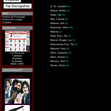
H. M. Grenadier
(1)
Hackett, Bobby
(1)
INFO
Halen, Van
(3)
Política De Privacidad
Hall, Caroline
(2)
Política De Cookies
Contacto
Hammer, Jack
(1)
Hammond, Albert
(20)
IM DIGITAL
Hamster
(2)
Hardy Boys, The
(1)
Haricots Rouges, Les
(1)
Harmonizing Four, The
(1)
Harmony Grass
(3)
Harris, Emmylou
(2)
La Web de los
Cantantes
Harris, Ronnie
(2)
Playbacks
Harrison, Noel
(1)
en formato
MIDI y MP3
Havens, Richie
(1)
¿Eres Cantante?
soycantante.es