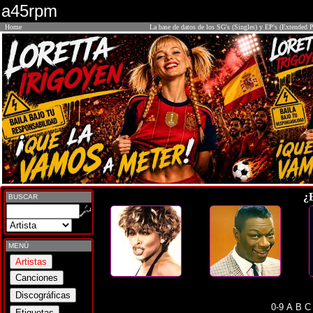
a45rpm
Home
La base de datos de los SG's (Singles) y EP's (Extended P
¿
BUSCAR
MENÚ
0-9
A
B
C