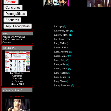
La Lupe
(2)
Lafayettes, The
(1)
INFO
Laforêt, Marie
(17)
Política De Privacidad
Lai, Francis
(1)
Política De Cookies
Contacto
Laiz, Meli
(1)
Lamas, Pedro
(1)
IM DIGITAL
Lana, Roberto
(3)
Lance, Major
(4)
Land, Jolly
(1)
Lane, Abbe
(4)
Lanza, Mario
(5)
Lara, Agustín
(1)
La Web de los
Cantantes
Lara, Felipe
(1)
Playbacks
Lara, Yaco
(4)
en formato
MIDI y MP3
Lario, Francisco
(5)
¿Eres Cantante?
soycantante.es