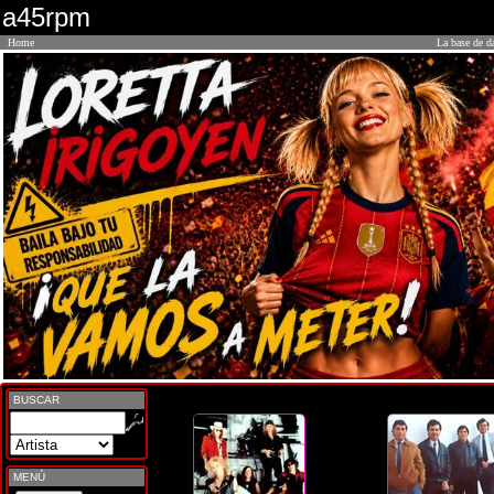
a45rpm
Home
La base de d
BUSCAR
MENÚ