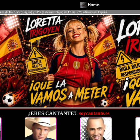
Home
atos de los SG's (Singles) y EP's (Extended Plays) de 17 cm. (7") editados en España.
¿ERES CANTANTE?
soycantante.es