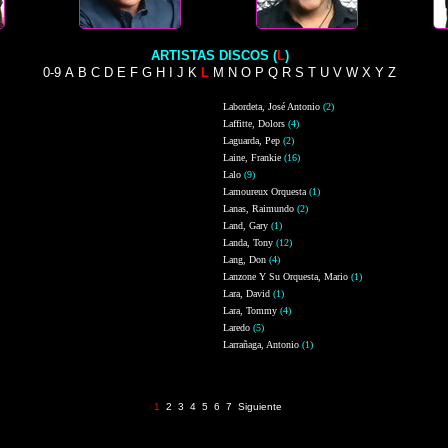
ARTISTAS DISCOS (
L
)
0-9
A
B
C
D
E
F
G
H
I
J
K
L
M
N
O
P
Q
R
S
T
U
V
W
X
Y
Z
Labordeta, José Antonio
(2)
Laffitte, Dolors
(4)
Laguarda, Pep
(2)
Laine, Frankie
(16)
Lalo
(9)
Lamoureux Orquesta
(1)
Lanas, Raimundo
(2)
Land, Gary
(1)
Landa, Tony
(12)
Lang, Don
(4)
Lanzone Y Su Orquesta, Mario
(1)
Lara, David
(1)
Lara, Tommy
(4)
Laredo
(5)
Larrañaga, Antonio
(1)
Página 1 de 7 (201 registros)
1
2
3
4
5
6
7
Siguiente