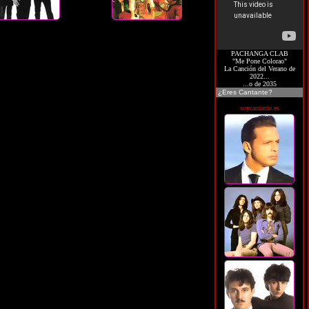
PACHANGA CLAB
"Me Pone Colorao"
La Canción del Verano de
2022...
...o de 2035
¿Eres Cantante?
soycantante.es